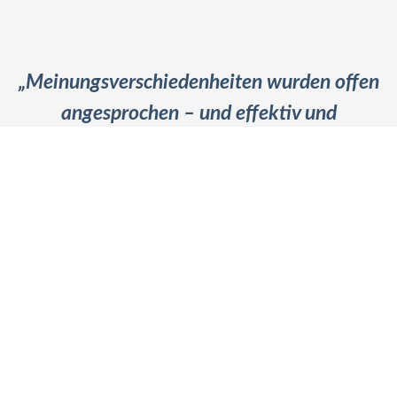
„Meinungsverschiedenheiten wurden offen
angesprochen – und effektiv und
wertschätzend aufgelöst.“
Peter Winterberg
Geschäftsführer ConTrans Logistics GmbH
Für wen arbeite ich?
Zu den Referenzen
Besuchen Sie mich auch auf
LinkedIn